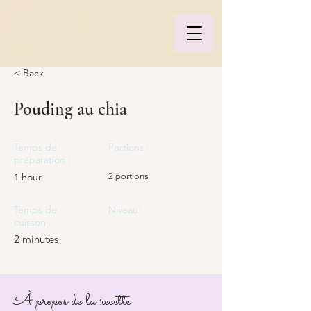
< Back
Pouding au chia
Temps de
Portions :
préparation :
1 hour
2 portions
Temps de
Niveau:
cuisson :
2 minutes
À propos de la recette