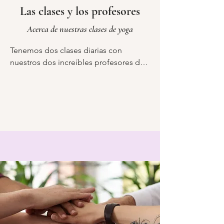
Las clases y los profesores
Acerca de nuestras clases de yoga
Tenemos dos clases diarias con 
nuestros dos increíbles profesores de 
yoga. Comenzamos el día con una 
energizante clase de Vinyasa por la 
mañana a las 9 a. m., que es más 
exigente físicamente, y una relajante 
clase de yin por la noche, que es más 
lenta y más meditativa.

Nuestros profesores son excelentes 
para ajustar el nivel de sus clases para 
adaptarse a la capacidad de nuestros 
invitados y siempre ofrecerán una 
variación más fácil al realizar posturas 
más desafiantes. Al igual que con las 