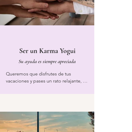
actividades, todas las clases son 
completamente opcionales, así que si 
tu cuerpo te dice que necesita 
descansar, ¡no te sientas culpable si 
decides perderte una clase!
Ser un Karma Yogui
Su ayuda es siempre apreciada
Queremos que disfrutes de tus 
vacaciones y pases un rato relajante, 
pero también queremos que el 
espacio que hemos creado te sientas 
como una comunidad amigable 
donde todos son iguales. Esta práctica 
se llama Karma yoga y tiene como 
objetivo crear un espacio donde todos 
se sientan valorados y nadie sea 