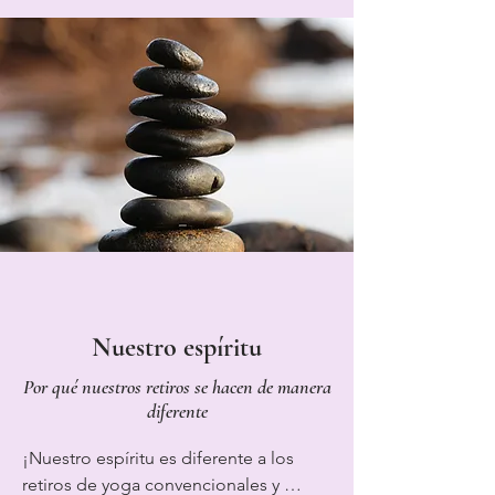
del Teide.

Pero también sabemos que a veces lo 
único que necesitas es relajarte, por 
eso todas las actividades son 
completamente opcionales y no hay 
presión para unirte a ninguna de ellas. 
Entonces, si desea simplemente 
relajarse junto a la piscina con un buen 
libro, ¡sea nuestro invitado!
Nuestro espíritu
Por qué nuestros retiros se hacen de manera
diferente
¡Nuestro espíritu es diferente a los 
retiros de yoga convencionales y 