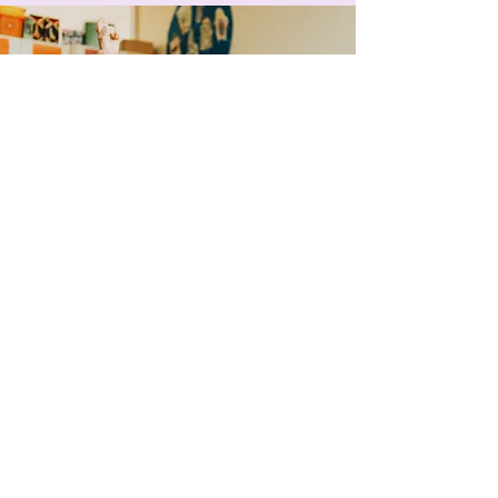
at the Villa. We create a WhatsApp 
group before arrival so you can see if 
any other guests would be interested 
in sharing the cost with you also :)
Preguntas frecuentes
¿Dónde buscar si tiene otras preguntas?
Si tiene otras preguntas sobre el retiro,
consulte primero nuestras preguntas
frecuentes y luego, si aún no ha
encontrado las respuestas, no dude en