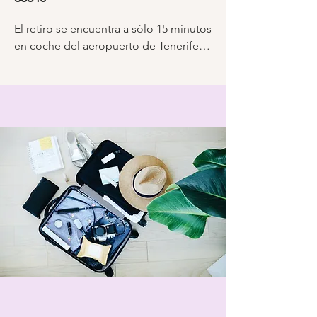
El retiro se encuentra a sólo 15 minutos 
en coche del aeropuerto de Tenerife 
Sur, por lo que recomendamos elegir 
este aeropuerto para sus vuelos 
cuando sea posible.

No hay autobuses directos desde el 
aeropuerto a Buzanada por lo que 
recomendamos coger un taxi como la 
forma más cómoda de llegar. 
Hacemos un grupo de whatsapp 1 
semana antes del inicio del retiro para 
que los huéspedes puedan concertar 
compartir taxis si llegan en horarios 
similares y reducir el coste. Un taxi 
justo desde el aeropuerto hasta el 
retiro normalmente costará unos 25 
euros.