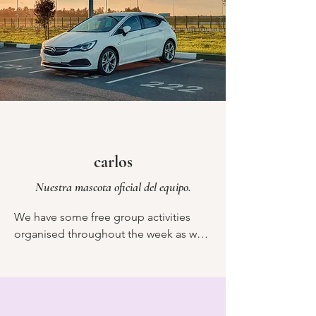
tratado como subordinado. Si tiene 
ganas de hacer pequeñas cosas en la 
casa para ayudar al personal, como 
recoger su plato después de la cena, 
lo apreciamos mucho y significa que 
nuestro equipo tendrá más tiempo 
para relajarse y disfrutar de la semana 
con usted.
carlos
Nuestra mascota oficial del equipo.
We have some free group activities 
organised throughout the week as well 
as time to relax but if you would like to 
have the freedom to explore more of 
the island then feel free to rent a car 
and there is off street parking available 