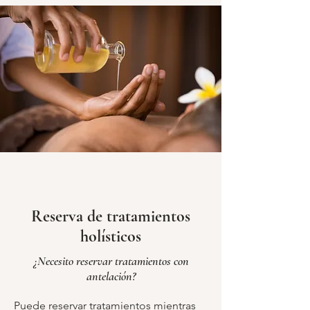
holístico mientras se hospeda con 
nosotros. Traiga también un traje 
blanco para la última noche y algo de 
ropa de abrigo para la excursión al 
parque nacional del Teide, ya que 
puede hacer frío por la noche a gran 
altura.
Reserva de tratamientos
holísticos
¿Necesito reservar tratamientos con
antelación?
Puede reservar tratamientos mientras 