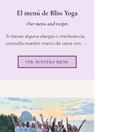
El menú de Bliss Yoga
Our menu and recipes
Si tienes alguna alergia o intolerancia, 
consulta nuestro menú de cena con 
antelación y avísanos si hay algo que 
no puedas comer. Estaremos más que 
VER NUESTRO MENÚ
felices de preparar una alternativa 
siempre que nos avisen con 
antelación. Todas nuestras cenas son 
veganas como estándar y también 
atendemos comidas sin gluten 
siempre que nos lo indiquen con 
antelación.