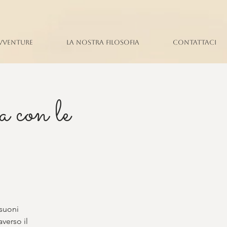
vventure
La nostra filosofia
Contattaci
 con le
 suoni
averso il