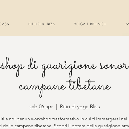
Casa
Rifugi a Ibiza
Yoga e brunch
A
op di guarigione sonora
campane tibetane
sab 06 apr
  |  
Ritiri di yoga Bliss
iti a noi per un workshop trasformativo in cui ti immergerai nei
ti delle campane tibetane. Scopri il potere della guarigione attr