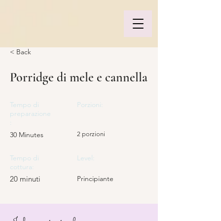
< Back
Porridge di mele e cannella
Tempo di
Porzioni:
preparazione
:
30 Minutes
2 porzioni
Tempo di
Level:
cottura:
20 minuti
Principiante