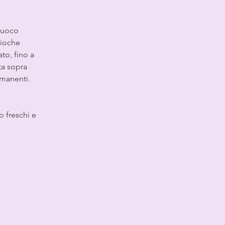
fuoco 
rioche 
to, fino a 
ta sopra 
imanenti.
o freschi e 