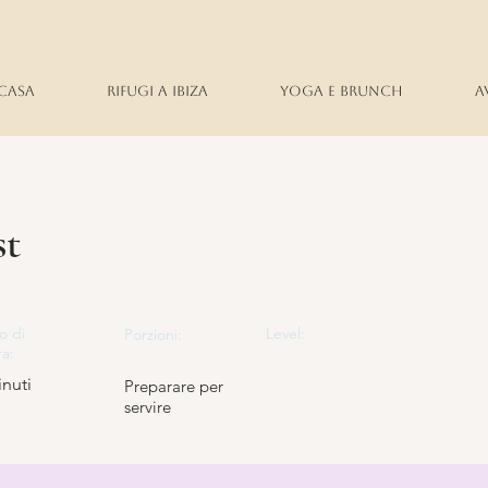
Casa
Rifugi a Ibiza
Yoga e brunch
A
st
o di
Level:
Porzioni:
ra:
inuti
Preparare per
servire