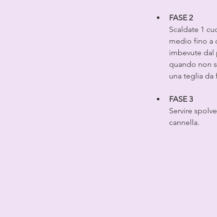
FASE 2
Scaldate 1 cuc
medio fino a 
imbevute dal p
quando non sa
una teglia da 
FASE 3
Servire spolve
cannella.