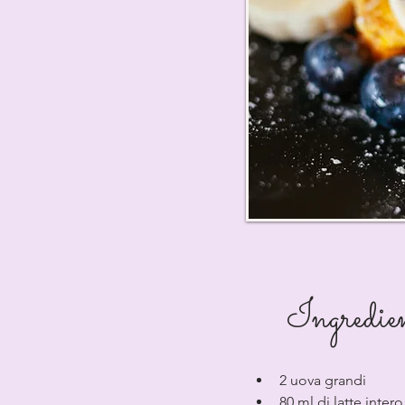
Ingredie
2 uova grandi
80 ml di latte intero