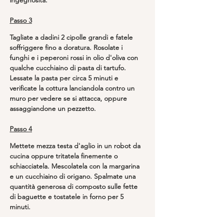
ingegnosità.
Passo 3
Tagliate a dadini 2 cipolle grandi e fatele 
soffriggere fino a doratura. Rosolate i 
funghi e i peperoni rossi in olio d'oliva con 
qualche cucchiaino di pasta di tartufo. 
Lessate la pasta per circa 5 minuti e 
verificate la cottura lanciandola contro un 
muro per vedere se si attacca, oppure 
assaggiandone un pezzetto.
Passo 4
Mettete mezza testa d'aglio in un robot da 
cucina oppure tritatela finemente o 
schiacciatela. Mescolatela con la margarina 
e un cucchiaino di origano. Spalmate una 
quantità generosa di composto sulle fette 
di baguette e tostatele in forno per 5 
minuti.