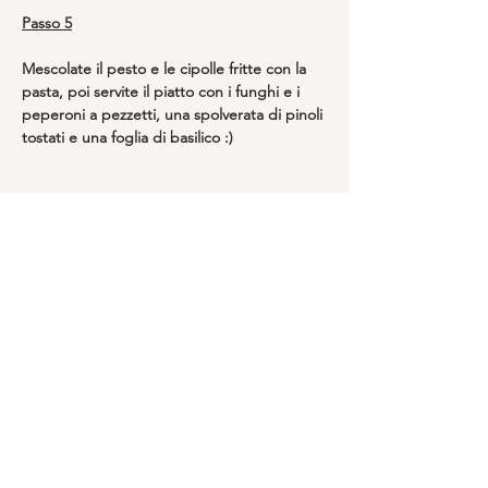
Passo 5
Mescolate il pesto e le cipolle fritte con la 
pasta, poi servite il piatto con i funghi e i 
peperoni a pezzetti, una spolverata di pinoli 
tostati e una foglia di basilico :)
Previous
Next
First Name
Last Name