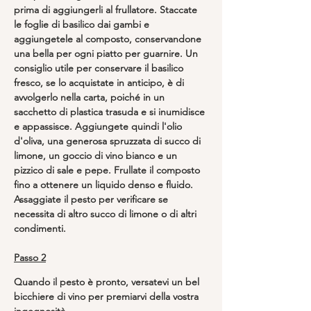
prima di aggiungerli al frullatore. Staccate 
le foglie di basilico dai gambi e 
aggiungetele al composto, conservandone 
una bella per ogni piatto per guarnire. Un 
consiglio utile per conservare il basilico 
fresco, se lo acquistate in anticipo, è di 
avvolgerlo nella carta, poiché in un 
sacchetto di plastica trasuda e si inumidisce 
e appassisce. Aggiungete quindi l'olio 
d'oliva, una generosa spruzzata di succo di 
limone, un goccio di vino bianco e un 
pizzico di sale e pepe. Frullate il composto 
fino a ottenere un liquido denso e fluido. 
Assaggiate il pesto per verificare se 
necessita di altro succo di limone o di altri 
condimenti.
Passo 2
Quando il pesto è pronto, versatevi un bel 
bicchiere di vino per premiarvi della vostra 