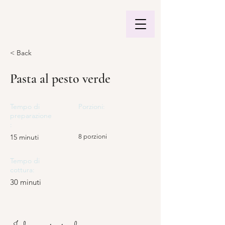
< Back
Pasta al pesto verde
Tempo di
Porzioni:
preparazione
:
15 minuti
8 porzioni
Tempo di
cottura:
30 minuti