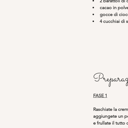
2 barattoli di
cacao in polv
gocce di cioc
4 cucchiai di
Preparaz
FASE 1
Raschiate la crem
aggiungete un po
e frullate il tut