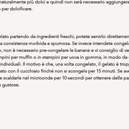
naturalmente più dolci e quindi non sarà necessario aggiungere 
per dolcificare.
elato partendo da ingredienti freschi, potete servirlo direttamen
 una consistenza morbida e spumosa. Se invece intendete congela
to, non è necessario pre-congelare le banane e vi consiglio di ver
pini per muffin o in stampini per uova in gomma, in modo da 
individuali. Il motivo è che, una volta congelato, il gelato è tro
ato con il cucchiaio finché non si scongela per 15 minuti. Se av
te scaldarle nel microonde per 10 secondi per ottenere delle pal
 gustose.