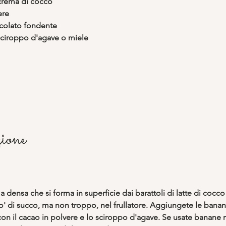
 crema di cocco
ere
colato fondente
 sciroppo d'agave o miele
ione
a densa che si forma in superficie dai barattoli di latte di cocco
' di succo, ma non troppo, nel frullatore. Aggiungete le bana
to con il cacao in polvere e lo sciroppo d'agave. Se usate banane 