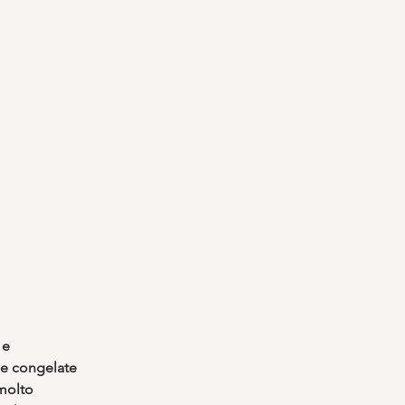
 e 
ne congelate 
molto 