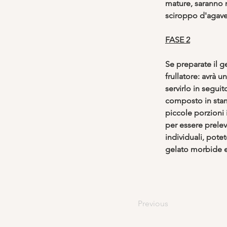
mature, saranno 
sciroppo d'agave 
FASE 2
Se preparate il g
frullatore: avrà
servirlo in segui
composto in stam
piccole porzioni 
per essere prelev
individuali, pote
gelato morbide e
Previous