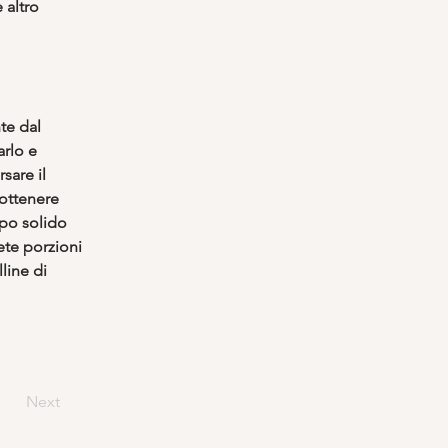
altro 
te dal 
rlo e 
sare il 
ottenere 
ppo solido 
ete porzioni 
line di 
Next