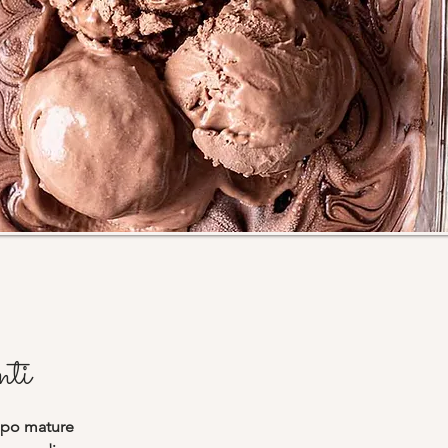
nti
ppo mature