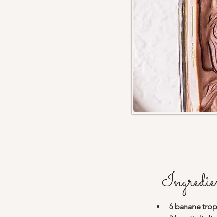
Ingredie
6 banane tro