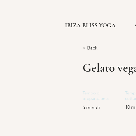
IBIZA BLISS YOGA
< Back
Gelato vega
Tempo di
Temp
preparazione:
cottu
10 m
5 minuti