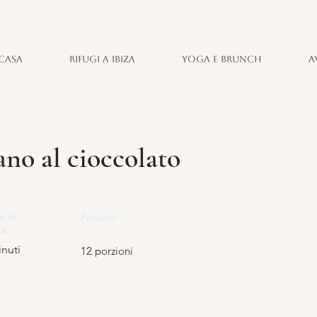
Casa
Rifugi a Ibiza
Yoga e brunch
A
no al cioccolato
o di
Porzioni:
ra:
inuti
12 porzioni