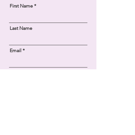
First Name
Last Name
Email
How did you hear about us?
Message
SEND