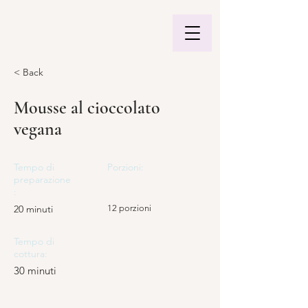
< Back
Mousse al cioccolato
vegana
Tempo di
Porzioni:
preparazione
:
20 minuti
12 porzioni
Tempo di
cottura:
30 minuti