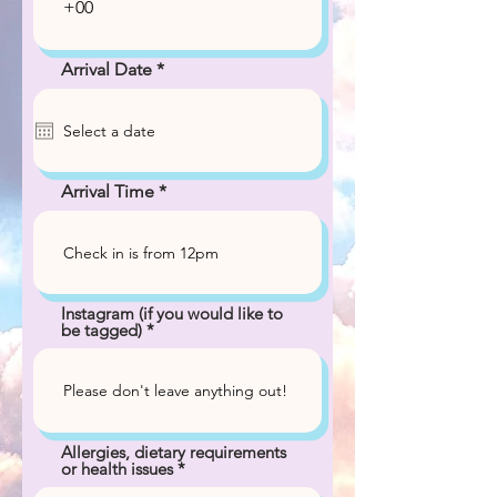
r
Arrival Date
*
e
q
u
i
r
e
Arrival Time
d
Instagram (if you would like to
be tagged)
Allergies, dietary requirements
or health issues