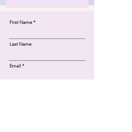
First Name
Last Name
Email
How did you hear about us?
Message