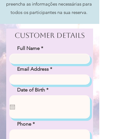
preencha as informações necessárias para
todos os participantes na sua reserva.
Customer Details
Full Name
Email Address
r
Date of Birth
*
e
q
u
i
r
e
Phone
d