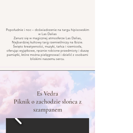
Popołudnie i noc – doświadczenie na targu hipisowskim
w Las Dalias
Zanurz się w magicznej atmosferze Las Dalias,
Najbardziej kultowy targ rzemieślniczy na Ibizie.
Święto kreatywności, muzyki, tańca i rzemiosła,
oferując wyjątkowe, ręcznie robione przedmioty i duszę
pamiątki, które można pielęgnować i dzielić z osobami
bliskimi naszemu sercu.
Es Vedra
Piknik o zachodzie słońca z
szampanem