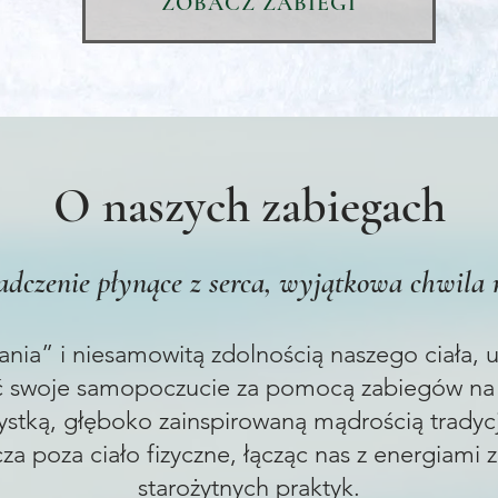
ZOBACZ ZABIEGI
O naszych zabiegach
dczenie płynące z serca, wyjątkowa chwila 
nia” i niesamowitą zdolnością naszego ciała, u
ć swoje samopoczucie za pomocą zabiegów na ci
stką, głęboko zainspirowaną mądrością tradycj
za poza ciało fizyczne, łącząc nas z energiami
starożytnych praktyk.