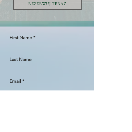
REZERWUJ TERAZ
First Name
Last Name
Email
How did you hear about us?
Message