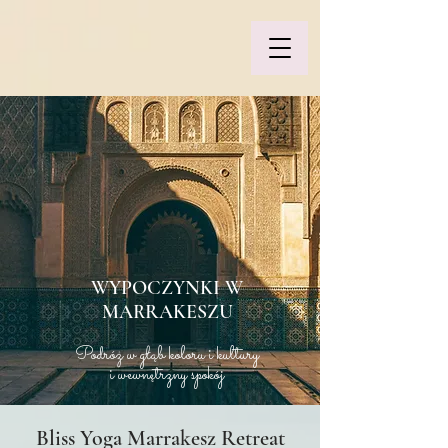
WYPOCZYNKI W
MARRAKESZU
Podróż w głąb koloru i kultury
i wewnętrzny spokój
Bliss Yoga Marrakesz Retreat