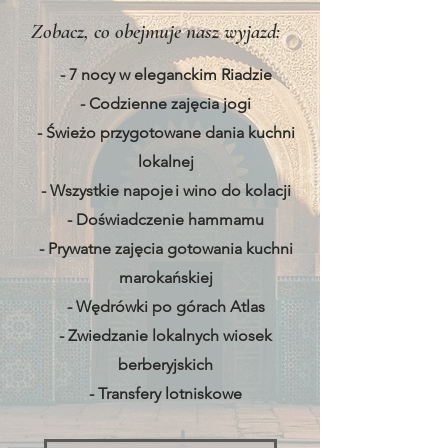
Zobacz, co obejmuje nasz wyjazd:
- 7 nocy w eleganckim Riadzie
- Codzienne zajęcia jogi
- Świeżo przygotowane dania kuchni
lokalnej
- Wszystkie napoje
i wino do kolacji
- Doświadczenie hammamu
- Prywatne zajęcia gotowania kuchni
marokańskiej
- Wędrówki po górach Atlas
- Zwiedzanie lokalnych wiosek
berberyjskich
- Transfery lotniskowe