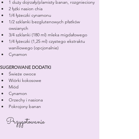
1 duży dojrzały/plamisty banan, rozgnieciony
2 łyżki nasion chia
1/4 łyżeczki cynamonu
1/2 szklanki bezglutenowych płatków 
owsianych
3/4 szklanki (180 ml) mleka migdałowego
1/4 łyżeczki (1,25 ml) czystego ekstraktu 
waniliowego (opcjonalnie)
Cynamon
SUGEROWANE DODATKI
Świeże owoce
Wiórki kokosowe
Miód
Cynamon
Orzechy i nasiona
Pokrojony banan
Przygotowanie