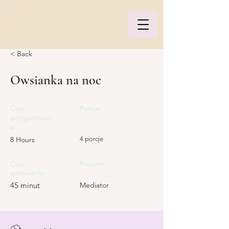
< Back
Owsianka na noc
Czas
Porcje:
przygotowani
a:
8 Hours
4 porcje
Czas
Poziom:
gotowania:
45 minut
Mediator