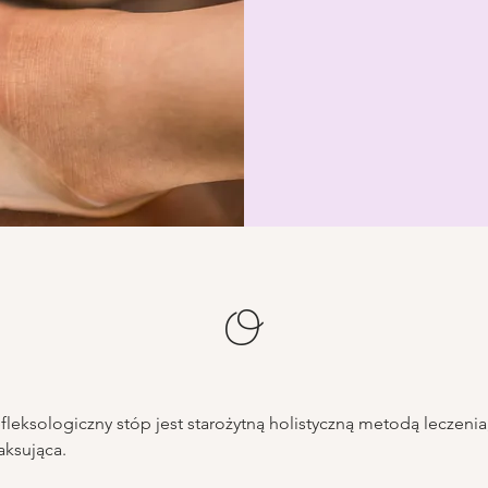
O
efleksologiczny stóp jest starożytną holistyczną metodą leczenia,
aksująca.