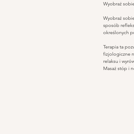
Wyobraź sobie
Wyobraź sobie,
sposób refleks
określonych pu
Terapia ta po
fizjologiczne 
relaksu i wyró
Masaż stóp i 