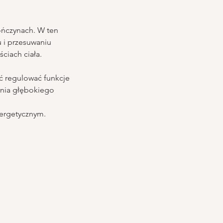
ończynach. W ten 
 i przesuwaniu 
ciach ciała.
ć regulować funkcje 
ania głębokiego 
nergetycznym.