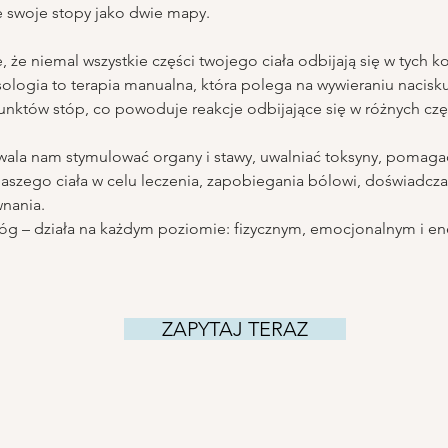
 swoje stopy jako dwie mapy.
 że niemal wszystkie części twojego ciała odbijają się w tych k
ologia to terapia manualna, która polega na wywieraniu nacisku
nktów stóp, co powoduje reakcje odbijające się w różnych częś
zwala nam stymulować organy i stawy, uwalniać toksyny, pomaga
naszego ciała w celu leczenia, zapobiegania bólowi, doświadcz
wnania.
nóg – działa na każdym poziomie: fizycznym, emocjonalnym i e
ZAPYTAJ TERAZ