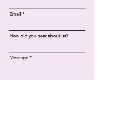
Email
How did you hear about us?
Message
SEND
Bliss Yoga Retreats, Ibiza
+34 603 274 228