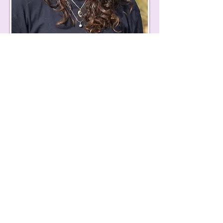
Gosia
Insegnante di Vinyasa e assistente
alla direzione
La nostra bravissima insegnante
di yoga mattutina, Gosia, sarà
presente per guidarvi nella vostra
pratica Vinyasa. È molto brava ad
adattare il livello in base alle
capacità della classe e a offrire
varianti quando necessario. Sarà
inoltre disponibile durante il ritiro